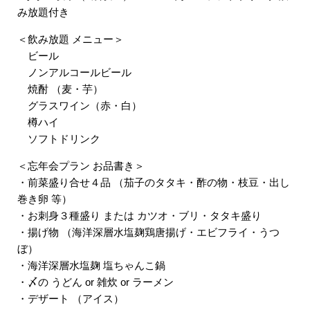
み放題付き
＜飲み放題 メニュー＞
ビール
ノンアルコールビール
焼酎 （麦・芋）
グラスワイン（赤・白）
樽ハイ
ソフトドリンク
＜忘年会プラン お品書き＞
・前菜盛り合せ４品 （茄子のタタキ・酢の物・枝豆・出し
巻き卵 等）
・お刺身３種盛り または カツオ・ブリ・タタキ盛り
・揚げ物 （海洋深層水塩麹鶏唐揚げ・エビフライ・うつ
ぼ）
・海洋深層水塩麹 塩ちゃんこ鍋
・〆の うどん or 雑炊 or ラーメン
・デザート （アイス）